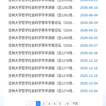
吉林大学哲学社会科学学术讲座（总1283场）：区域国别学视域下日本对外战争的历史考察
2026-06-23
吉林大学哲学社会科学学术讲座（总1282场）：汉语音义关系研究的发生与发展
2026-06-10
吉林大学哲学社会科学学术讲座（总1281场）：交响乐的科学属性——以《寻梦》小提琴协奏曲为例
2026-06-04
吉林大学哲学社会科学青年学者论坛（2026年第4场）:数据要素、智能经济与社会发展
2026-05-29
吉林大学哲学社会科学青年学者论坛（2026年第2场）：海外回声——思想交融与文化实践中的中国学术
2026-04-21
吉林大学哲学社会科学学术讲座（总1280场）：俄中友谊的基础与前景
2026-04-20
吉林大学哲学社会科学青年学者论坛（2026年第1场）：权力、思想与跨文化：吉林大学明清史青年学者工作坊
2026-03-27
吉林大学哲学社会科学学术讲座（总1279场）：我国育龄妇女生育模式变动与新出生人口规模趋势分析
2026-03-26
吉林大学哲学社会科学学术讲座（总1278场）：数字经济发展、资本跨区域非对称流动与异地分类投资
2025-12-22
吉林大学哲学社会科学学术讲座（总1277场）：在战略前沿用心，提升国际传播与区域国别研究价值
2025-12-16
吉林大学哲学社会科学学术讲座（总1276场）：在“安土重迁”的乡土中国之外：迁移、流动与健康
2025-12-16
吉林大学哲学社会科学学术讲座（总1275场）：深学细悟习近平总书记关于党的自我革命的重要思想
2025-12-04
吉林大学哲学社会科学学术讲座（总1274场）：科技与艺术的演进
2025-12-04
...
上页
1
2
3
4
5
9
下页