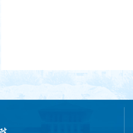
武 周光辉 徐正考
“匡亚明学者”卓越
教授 A 岗丁志国
王贤卿 白刚 冯胜
君 刘信君 刘雪莲
李春桃 李晓 李倩
吴宏政 张全超 张
盾 邵彦敏 郭春方
杨军 张慧智 郭永
虎 张波“匡亚明学
者”卓越教授 B 岗
马新彦 巴殿君 方
毅 杜莉 李拥军 李
海平 刘德斌 邴正
宋冬林 沈刚 段...