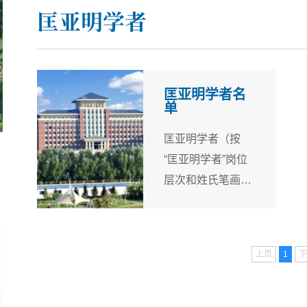
匡亚明学者
匡亚明学者名
单
匡亚明学者（按
“匡亚明学者”岗位
层次和姓氏笔画排
序）“匡亚明学者”
杰出教授王庆丰 田
毅鹏 房绍坤 张贤
上页
1
下
明 何志鹏 肖晞 赵
宾福 蔡立东 蔡莉
韩喜平 贺来 吴振