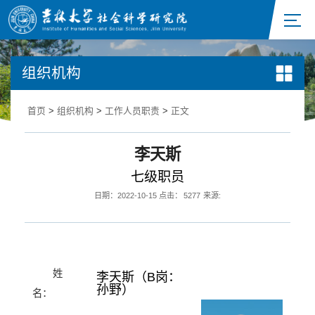
组织机构
首页
>
组织机构
>
工作人员职责
>
正文
李天斯
七级职员
日期：2022-10-15
点击：
5277
来源:
姓
李天斯
（B岗：
孙野）
名：